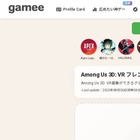
注目
Profile Card
広めたい神ゲー
Apex Legends
僕のヒーローアカデミア ULTRA RUMBLE
VALORANT(PC)
Among Us 3D: VR
フレ
Among Us 3D: VR募集ができ
Last update
：
2026年08月06日08時04