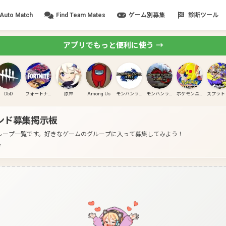
Auto Match
Find Team Mates
ゲーム別募集
診断ツール
アプリでもっと便利に使う →
DbD
フォートナイト
原神
Among Us
モンハンライズ
モンハンライズ:サンブレイク
ポケモンユナイト
ンド募集掲示板
るグループ一覧です。
好きなゲームのグループに入って募集してみよう！
分