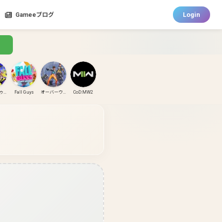
Login
Gameeブログ
スプラトゥーン3
Fall Guys
オーバーウォッチ
CoD:MW2
CoD:MW3
CoD:BO6
パズドラ
ガンダムエボリューション