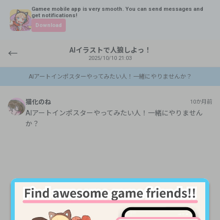
Gamee mobile app is very smooth. You can send messages and
get notifications!
Download
AIイラストで人狼しよっ！
←
2025/10/10 21:03
AIアートインポスターやってみたい人！一緒にやりませんか？
猫化のね
10か月前
AIアートインポスターやってみたい人！一緒にやりません
か？