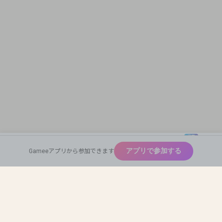
注目
New
アプリで参加する
Gameeアプリから参加できます
広めたい
Home
Find Team Mates
Profile Card
神ゲー
Auto Match