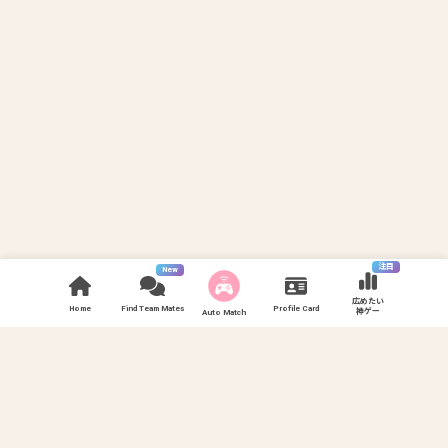
注目
New
広めたい
Home
Find Team Mates
Profile Card
神ゲー
Auto Match