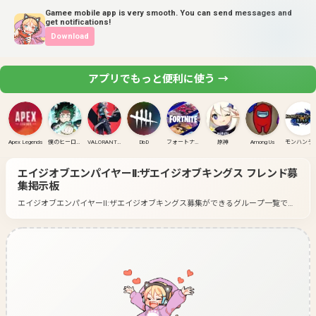
Gamee mobile app is very smooth. You can send messages and
get notifications!
Download
アプリでもっと便利に使う →
Apex Legends
僕のヒーローアカデミア ULTRA RUMBLE
VALORANT(PC)
DbD
フォートナイト
原神
Among Us
モンハンラ
エイジオブエンパイヤーII:ザエイジオブキングス
フレンド募
集掲示板
エイジオブエンパイヤーII:ザエイジオブキングス募集ができるグループ一覧で
す。
好きなゲームのグループに入って募集してみよう！