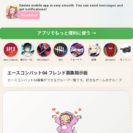
Gamee mobile app is very smooth. You can send messages and
get notifications!
Download
アプリでもっと便利に使う →
Apex Legends
僕のヒーローアカデミア ULTRA RUMBLE
VALORANT(PC)
DbD
フォートナイト
原神
Among Us
モンハンラ
エースコンバット04
フレンド募集掲示板
エースコンバット04募集ができるグループ一覧です。
好きなゲームのグループに
入って募集してみよう！