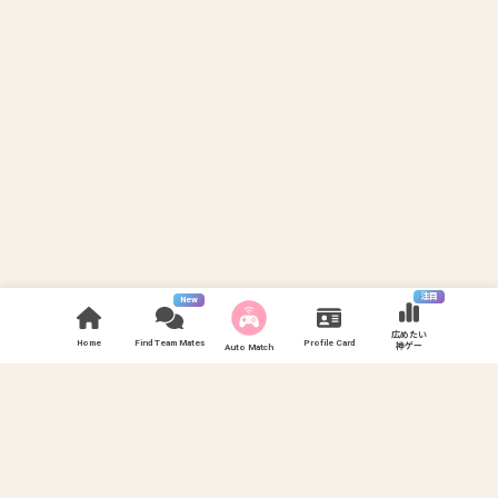
注目
New
広めたい
Home
Find Team Mates
Profile Card
神ゲー
Auto Match