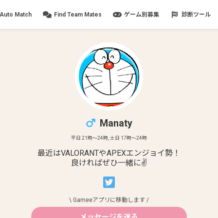
Auto Match
Find Team Mates
ゲーム別募集
診断ツール
Manaty
平日
21
時〜
24
時, 土日
17
時〜
24
時
最近はVALORANTやAPEXエンジョイ勢！
良ければぜひ一緒に✌️
\ Gameeアプリに移動します /
メッセージを送る