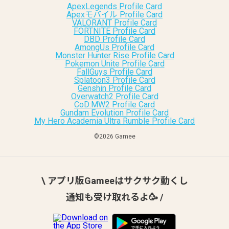
ApexLegends Profile Card
Apexモバイル Profile Card
VALORANT Profile Card
FORTNITE Profile Card
DBD Profile Card
AmongUs Profile Card
Monster Hunter Rise Profile Card
Pokemon Unite Profile Card
FallGuys Profile Card
Splatoon3 Profile Card
Genshin Profile Card
Overwatch2 Profile Card
CoD:MW2 Profile Card
Gundam Evolution Profile Card
My Hero Academia Ultra Rumble Profile Card
©︎2026 Gamee
\ アプリ版Gameeはサクサク動くし
通知も受け取れるよ🥳 /