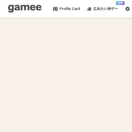
注目
Profile Card
広めたい神ゲー