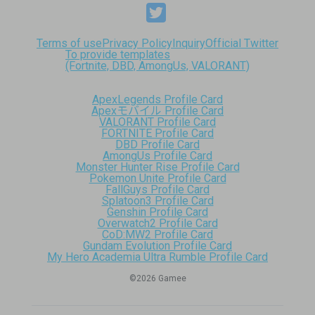
Terms of use
Privacy Policy
Inquiry
Official Twitter
To provide templates
(Fortnite, DBD, AmongUs, VALORANT)
ApexLegends Profile Card
Apexモバイル Profile Card
VALORANT Profile Card
FORTNITE Profile Card
DBD Profile Card
AmongUs Profile Card
Monster Hunter Rise Profile Card
Pokemon Unite Profile Card
FallGuys Profile Card
Splatoon3 Profile Card
Genshin Profile Card
Overwatch2 Profile Card
CoD:MW2 Profile Card
Gundam Evolution Profile Card
My Hero Academia Ultra Rumble Profile Card
©︎2026 Gamee