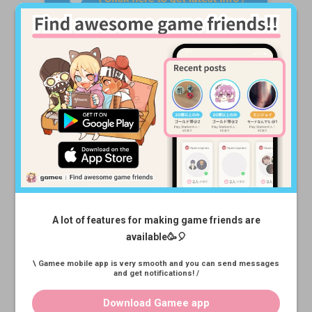
\ 固定フレンドを探している人は
A lot of features for making game friends are
available🥳🎈
Gameeのアプリ版をチェック🥳 /
\ Gamee mobile app is very smooth and you can send messages
and get notifications! /
Download Gamee app