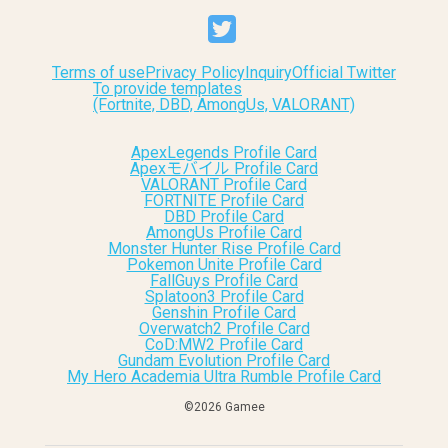
Terms of use
Privacy Policy
Inquiry
Official Twitter
To provide templates
(Fortnite, DBD, AmongUs, VALORANT)
ApexLegends Profile Card
Apexモバイル Profile Card
VALORANT Profile Card
FORTNITE Profile Card
DBD Profile Card
AmongUs Profile Card
Monster Hunter Rise Profile Card
Pokemon Unite Profile Card
FallGuys Profile Card
Splatoon3 Profile Card
Genshin Profile Card
Overwatch2 Profile Card
CoD:MW2 Profile Card
Gundam Evolution Profile Card
My Hero Academia Ultra Rumble Profile Card
©︎2026 Gamee