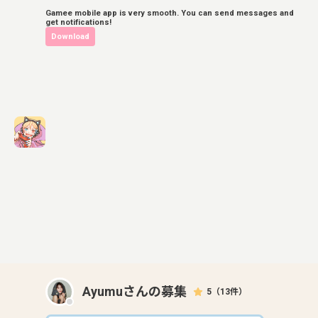
Gamee mobile app is very smooth. You can send messages and
get notifications!
Download
Ayumu
さんの募集
5
（
13
件）