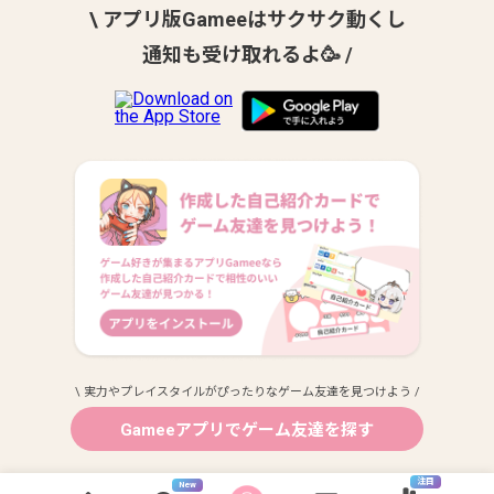
\ アプリ版Gameeはサクサク動くし
通知も受け取れるよ🥳 /
\ 実力やプレイスタイルがぴったりなゲーム友達を見つけよう /
Gameeアプリでゲーム友達を探す
注目
New