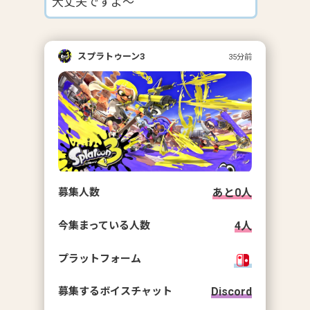
大丈夫ですよ〜
スプラトゥーン3
35分前
募集人数
あと
0
人
今集まっている人数
4
人
プラットフォーム
募集するボイスチャット
Discord