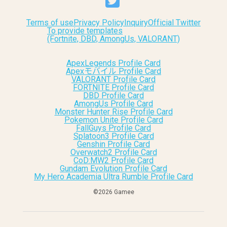
Terms of use
Privacy Policy
Inquiry
Official Twitter
To provide templates
(Fortnite, DBD, AmongUs, VALORANT)
ApexLegends Profile Card
Apexモバイル Profile Card
VALORANT Profile Card
FORTNITE Profile Card
DBD Profile Card
AmongUs Profile Card
Monster Hunter Rise Profile Card
Pokemon Unite Profile Card
FallGuys Profile Card
Splatoon3 Profile Card
Genshin Profile Card
Overwatch2 Profile Card
CoD:MW2 Profile Card
Gundam Evolution Profile Card
My Hero Academia Ultra Rumble Profile Card
©︎2026 Gamee