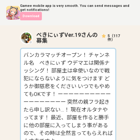
Gamee mobile app is very smooth. You can send messages and
get notifications!
Download
ぺきにぃずVer.19
さんの
5
（
117
募集
件）
バンカラマッチオープン！ チャンネ
ル名 ぺきにぃず ウデマエは関係ナ
ッシング！ 部屋主は傘使いなので戦
犯にならないように気をつけます ど
うか御慈悲をください いつでもやめ
てもOKです！ ーーーーーーーーーー
ーーーーーーーー 突然の親フラ起き
たら申し訳ない…！ 現在オルタナや
ってます！ 最近、部屋を作ると勝手
に他の部屋に入ってしまう事がある
ので、その時は全然言ってもらえれば