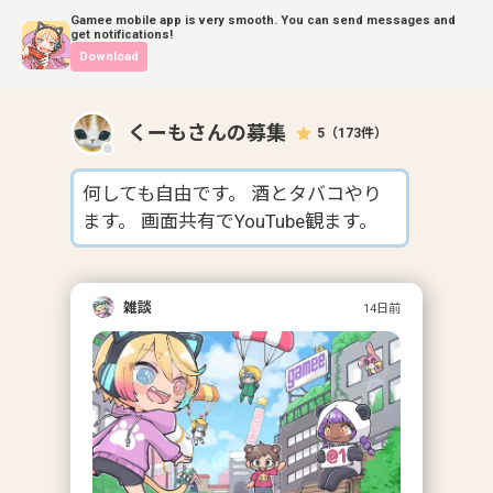
Gamee mobile app is very smooth. You can send messages and
get notifications!
Download
くーも
さんの募集
5
（
173
件）
何しても自由です。 酒とタバコやり
ます。 画面共有でYouTube観ます。
雑談
14日前