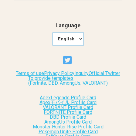
Language
Terms of use
Privacy Policy
Inquiry
Official Twitter
To provide templates
(Fortnite, DBD, AmongUs, VALORANT)
ApexLegends Profile Card
Apexモバイル Profile Card
VALORANT Profile Card
FORTNITE Profile Card
DBD Profile Card
AmongUs Profile Card
Monster Hunter Rise Profile Card
Pokemon Unite Profile Card