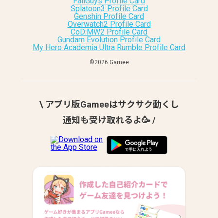
FallGuys Profile Card
Splatoon3 Profile Card
Genshin Profile Card
Overwatch2 Profile Card
CoD:MW2 Profile Card
Gundam Evolution Profile Card
My Hero Academia Ultra Rumble Profile Card
©︎2026 Gamee
\ アプリ版Gameeはサクサク動くし
通知も受け取れるよ🥳 /