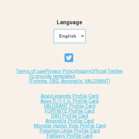
Language
Terms of use
Privacy Policy
Inquiry
Official Twitter
To provide templates
(Fortnite, DBD, AmongUs, VALORANT)
ApexLegends Profile Card
Apexモバイル Profile Card
VALORANT Profile Card
FORTNITE Profile Card
DBD Profile Card
AmongUs Profile Card
Monster Hunter Rise Profile Card
Pokemon Unite Profile Card
FallGuys Profile Card