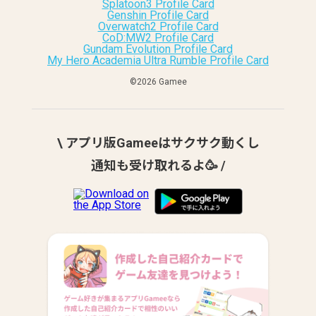
Splatoon3 Profile Card
Genshin Profile Card
Overwatch2 Profile Card
CoD:MW2 Profile Card
Gundam Evolution Profile Card
My Hero Academia Ultra Rumble Profile Card
©︎2026 Gamee
\ アプリ版Gameeはサクサク動くし
通知も受け取れるよ🥳 /